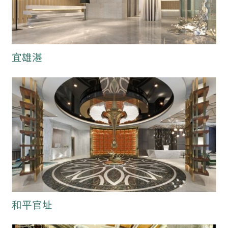
宜雄湛
和平官址