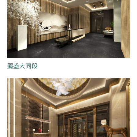
麗盛大同段