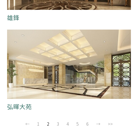
雄鋒
弘暉大苑
←
1
2
3
4
5
6
→
>>