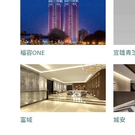
福容ONE
宜雄青
富域
城安