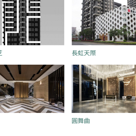
芝
長虹天際
圓舞曲