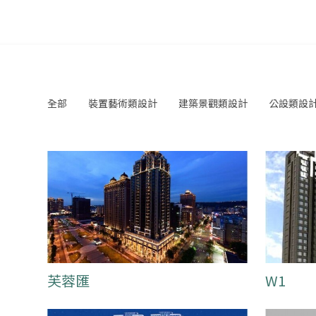
全部
裝置藝術類設計
建築景觀類設計
公設類設
芙蓉匯
W1