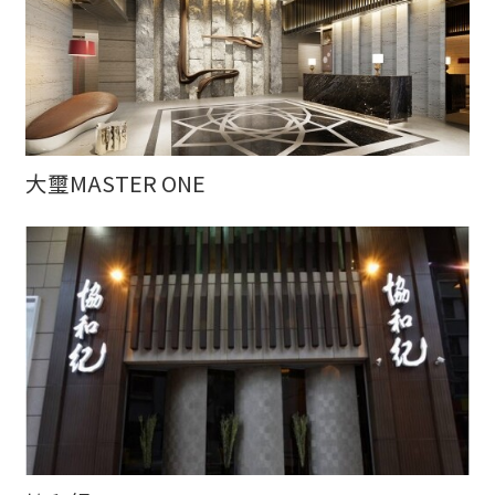
大璽MASTER ONE