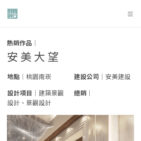
熱銷作品｜
安 美 大 望
地點｜
桃園南崁
建設公司｜
安美建設
設計項目｜
建築景觀
總銷｜
設計、景觀設計