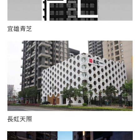
宜雄青芝
長虹天際