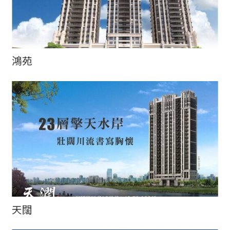
鴻苑
天闊