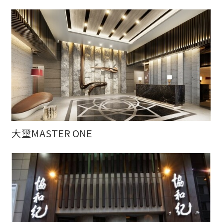
大璽MASTER ONE