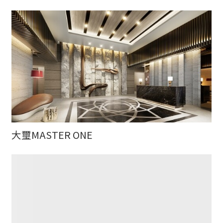
大璽MASTER ONE